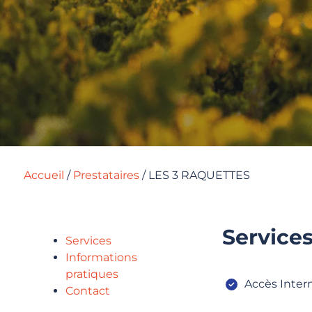
Accueil
/
Prestataires
/
LES 3 RAQUETTES
Service
Services
Informations
pratiques
Accès Inter
Contact