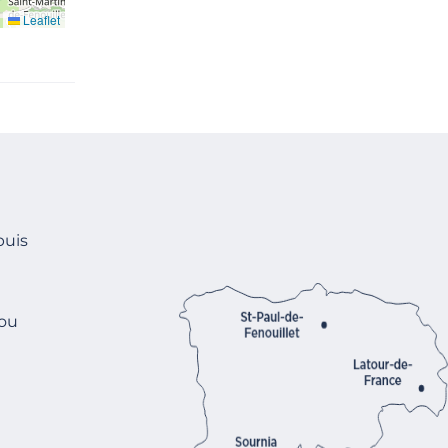
Leaflet
puis
 ou