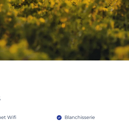
s
net Wifi
Blanchisserie