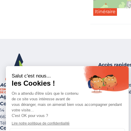
Itinéraire
Accès rapide
Publications
Suivez-nous !
Carte assistante
Collectes des d
Agly Fenouillèdes
Communauté de Communes
14 rue de Lesquerde
66220 St-Paul-de-Fenouillet
Tél. :
04 68 59 20 13
Contactez-nous !