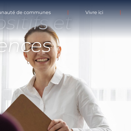
nauté de communes
Vivre ici
sitifs et
ences