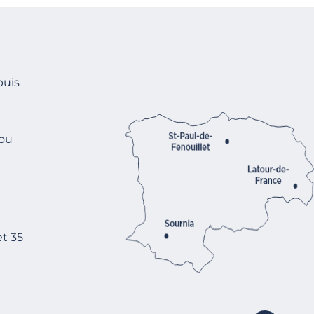
puis
 ou
t 35