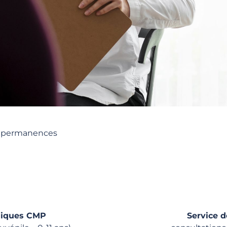
et permanences
giques CMP
Service d