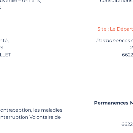
uvénile – 0-11 ans)
consultations 
s
Site : Le Dépa
nté,
Permanences sur
ES
2
LLET
662
Permanences Ma
ontraception, les maladies
Interruption Volontaire de
6622