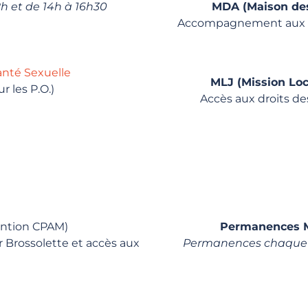
h et de 14h à 16h30
MDA (Maison de
Accompagnement aux pr
anté Sexuelle
MLJ (Mission Loc
 les P.O.)
Accès aux droits des
ntion CPAM)
Permanences Ma
 Brossolette et accès aux
Permanences chaque 1e