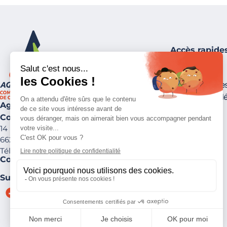
Accès rapide
Publications
Suivez-nous !
Carte assistante
Collectes des d
Agly Fenouillèdes
Communauté de Communes
14 rue de Lesquerde
66220 St-Paul-de-Fenouillet
Tél. :
04 68 59 20 13
Contactez-nous !
Suivez-nous