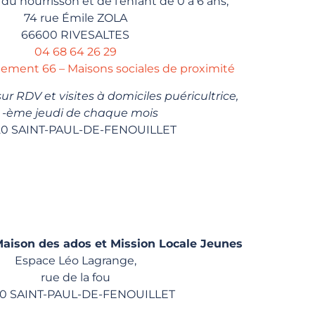
du nourrisson et de l’enfant de 0 à 6 ans,
74 rue Émile ZOLA
66600 RIVESALTES
04 68 64 26 29
rtement 66 – Maisons sociales de proximité
 RDV et visites à domiciles puéricultrice,
 -ème jeudi de chaque mois
20 SAINT-PAUL-DE-FENOUILLET
ison des ados et Mission Locale Jeunes
Espace Léo Lagrange,
rue de la fou
0 SAINT-PAUL-DE-FENOUILLET