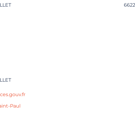
LLET
662
LLET
ces.gouv.fr
aint-Paul