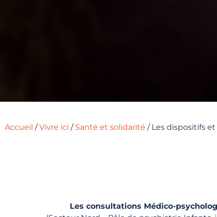
Accueil
/
Vivre ici
/
Santé et solidarité
/
Les dispositifs 
Les consultations Médico-psycholo