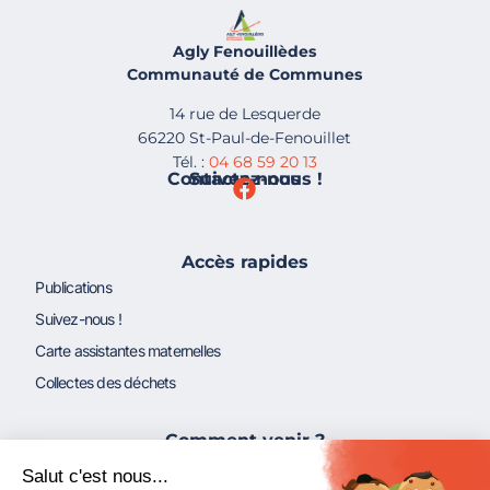
Agly Fenouillèdes
Communauté de Communes
14 rue de Lesquerde
66220 St-Paul-de-Fenouillet
Tél. :
04 68 59 20 13
Contactez-nous !
Suivez-nous
Accès rapides
Publications
Suivez-nous !
Carte assistantes maternelles
Collectes des déchets
Comment venir ?
Gare TGV de Perpignan puis bus à 2€